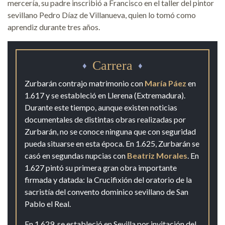
mercería, su padre inscribió a Francisco en el taller del pintor
sevillano Pedro Díaz de Villanueva, quien lo tomó como
aprendiz durante tres años.
Carrera
Zurbarán contrajo matrimonio con
María Páez
en
1.617 y se estableció en Llerena (Extremadura).
Durante este tiempo, aunque existen noticias
documentales de distintas obras realizadas por
Zurbarán, no se conoce ninguna que con seguridad
pueda situarse en esta época. En 1.625, Zurbarán se
casó en segundas nupcias con
Beatriz Morales
. En
1.627 pintó su primera gran obra importante
firmada y datada: la Crucifixión del oratorio de la
sacristía del convento dominico sevillano de San
Pablo el Real.
En 1.629, se estableció en Sevilla por invitación del