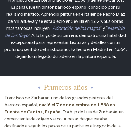
España), fue un pintor barroco español conocido por su
realismo místico. Aprendió pintura en el taller de Pedro Díaz
de Villanueva y se estableció en Sevilla en 1.629. Sus obras
más famosas incluyen “
Adoración de los magos
” y “
Martirio
de Santiago
”. A lo largo de su carrera, demostró una habilidad
excepcional para representar texturas y detalles con un
profundo sentido del misticismo. Falleció en Madrid en 1.664,
dejando un legado duradero en la pintura española.
Primeros años
Francisco de Zurbarán, uno de los grandes pintores del
barroco español,
nació el 7 de noviembre de 1.598 en
Fuente de Cantos, España
. Era hijo de Luis de Zurbarán, un
comerciante de origen vasco. A pesar de que estaba
destinado a seguir los pasos de su padre en el negocio de la