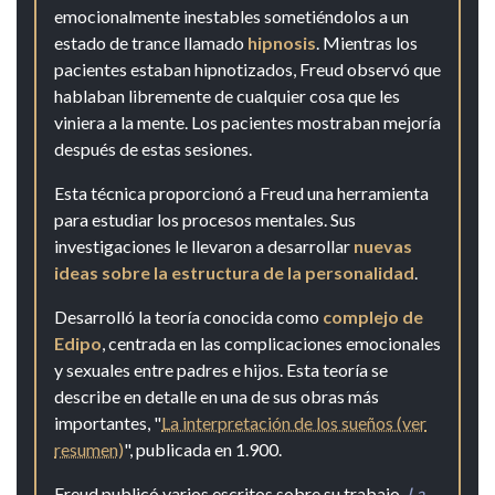
emocionalmente inestables sometiéndolos a un
estado de trance llamado
hipnosis
. Mientras los
pacientes estaban hipnotizados, Freud observó que
hablaban libremente de cualquier cosa que les
viniera a la mente. Los pacientes mostraban mejoría
después de estas sesiones.
Esta técnica proporcionó a Freud una herramienta
para estudiar los procesos mentales. Sus
investigaciones le llevaron a desarrollar
nuevas
ideas sobre la estructura de la personalidad
.
Desarrolló la teoría conocida como
complejo de
Edipo
, centrada en las complicaciones emocionales
y sexuales entre padres e hijos. Esta teoría se
describe en detalle en una de sus obras más
importantes, "
La interpretación de los sueños (ver
resumen)
", publicada en 1.900.
Freud publicó varios escritos sobre su trabajo.
La