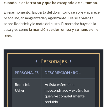
cuando la enterraron y que ha escapado de su tumba
.
En ese momento, la puerta del dormitorio se abre y aparece
Madeline, ensangrentada y agonizante. Ella se abalanza
sobre Roderick y lo mata del susto. El narrador huye de la
casa y ve cómo
la mansión se derrumba y se hunde en el
lago
.
Personajes
PERSONAJES
DESCRIPCIÓN / ROL
Roderick
Artista enfermizo,
Usher
hipocondríaco y excéntrico
que vive completamente
recluido.