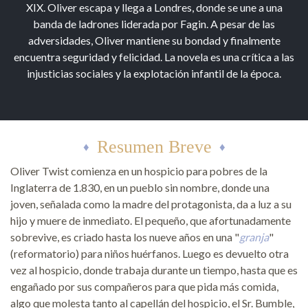
XIX. Oliver escapa y llega a Londres, donde se une a una
banda de ladrones liderada por Fagin. A pesar de las
adversidades, Oliver mantiene su bondad y finalmente
encuentra seguridad y felicidad. La novela es una crítica a las
injusticias sociales y la explotación infantil de la época.
Resumen Breve
Oliver Twist comienza en un hospicio para pobres de la
Inglaterra de 1.830, en un pueblo sin nombre, donde una
joven, señalada como la madre del protagonista, da a luz a su
hijo y muere de inmediato. El pequeño, que afortunadamente
sobrevive, es criado hasta los nueve años en una "
granja
"
(reformatorio) para niños huérfanos. Luego es devuelto otra
vez al hospicio, donde trabaja durante un tiempo, hasta que es
engañado por sus compañeros para que pida más comida,
algo que molesta tanto al capellán del hospicio, el Sr. Bumble,