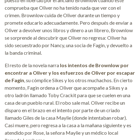
puesto en libertad por el anciano Brownlow cuando éste
comprueba que Oliver no ha tenido nada que ver con el
crimen. Brownlow cuida de Oliver durante un tiempo y
promete educarlo adecuadamente. Pero después de enviar a
Oliver a devolver unos libros y dinero a un librero, Brownlow
se sorprende al descubrir que Oliver no regresa: Oliver ha
sido secuestrado por Nancy, una socia de Fagin, y devuelto a
la banda criminal.
El resto de la novela narra
los intentos de Brownlow por
encontrar a Oliver y los esfuerzos de Oliver por escapar
de Fagin
, su cómplice Sikes y los otros muchachos. En cierto
momento, Fagin ordena a Oliver que acompañe a Sikes y a
otro ladrón llamado Toby Crackit para que se cuelen en una
casa de un pueblo rural. El robo sale mal. Oliver recibe un
disparo en el brazo en el intento por parte de un criado
llamado Giles de la casa Maylie (donde intentaban robar).
Casi muere, pero regresa a la casa a la mañana siguiente y es
atendido por Rose, la señora Maylie y un médico local