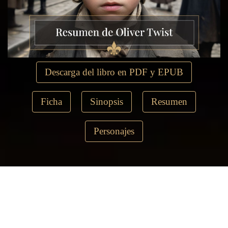
Descarga del libro en PDF y EPUB
Ficha
Sinopsis
Resumen
Personajes