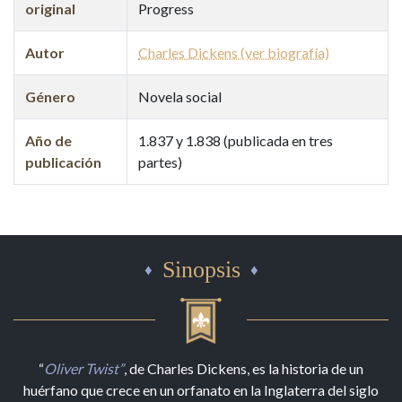
original
Progress
Autor
Charles Dickens (ver biografía)
Género
Novela social
Año de
1.837 y 1.838 (publicada en tres
publicación
partes)
Sinopsis
“
Oliver Twist”
, de Charles Dickens, es la historia de un
huérfano que crece en un orfanato en la Inglaterra del siglo