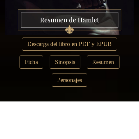
Descarga del libro en PDF y EPUB
Ficha
Sinopsis
Resumen
Personajes