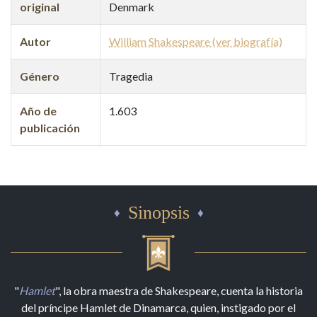
original
Denmark
Autor
William Shakespeare (ver biografía)
Género
Tragedia
Año de
1.603
publicación
Sinopsis
"
Hamlet
", la obra maestra de Shakespeare, cuenta la historia
del príncipe Hamlet de Dinamarca, quien, instigado por el