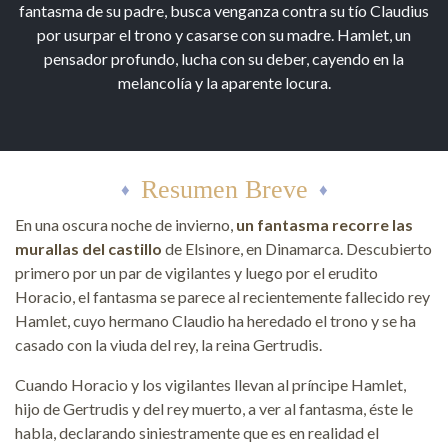
fantasma de su padre, busca venganza contra su tío Claudius
por usurpar el trono y casarse con su madre. Hamlet, un
pensador profundo, lucha con su deber, cayendo en la
melancolía y la aparente locura.
Resumen Breve
En una oscura noche de invierno,
un fantasma recorre las
murallas del castillo
de Elsinore, en Dinamarca. Descubierto
primero por un par de vigilantes y luego por el erudito
Horacio, el fantasma se parece al recientemente fallecido rey
Hamlet, cuyo hermano Claudio ha heredado el trono y se ha
casado con la viuda del rey, la reina Gertrudis.
Cuando Horacio y los vigilantes llevan al príncipe Hamlet,
hijo de Gertrudis y del rey muerto, a ver al fantasma, éste le
habla, declarando siniestramente que es en realidad el