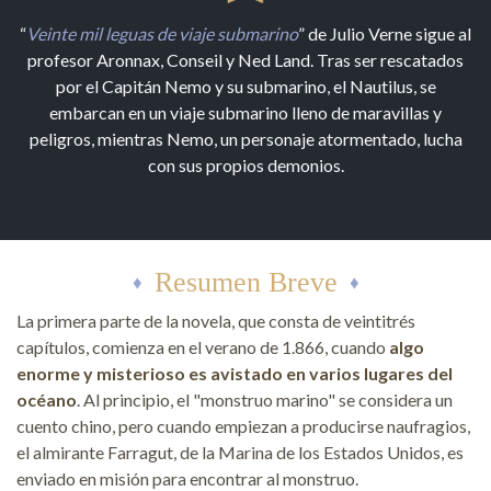
“
Veinte mil leguas de viaje submarino
” de Julio Verne sigue al
profesor Aronnax, Conseil y Ned Land. Tras ser rescatados
por el Capitán Nemo y su submarino, el Nautilus, se
embarcan en un viaje submarino lleno de maravillas y
peligros, mientras Nemo, un personaje atormentado, lucha
con sus propios demonios.
Resumen Breve
La primera parte de la novela, que consta de veintitrés
capítulos, comienza en el verano de 1.866, cuando
algo
enorme y misterioso es avistado en varios lugares del
océano
. Al principio, el "monstruo marino" se considera un
cuento chino, pero cuando empiezan a producirse naufragios,
el almirante Farragut, de la Marina de los Estados Unidos, es
enviado en misión para encontrar al monstruo.