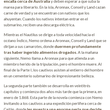
encalla cerca de Australia
y deben esperar a que suba la
marea para liberarlo. En la isla, Aronnax, Conseil y Land cazan
carne de verdad y se encuentran con nativos que los
ahuyentan. Cuando los nativos intentan entrar en el
submarino, reciben una descarga eléctrica.
Mientras el Nautilus se dirige a toda velocidad hacia el
océano Índico, Nemo ordena a Aronnax, Conseil y Land que se
dirijan a sus camarotes, donde
duermen profundamente
tras haber ingerido alimentos drogados
. A la mañana
siguiente, Nemo llama a Aronnax para que atienda a un
miembro herido de la tripulación, pero el hombre muere. Al
final de la Parte I, los cautivos asisten al entierro del hombre
en un cementerio submarino de impresionante belleza.
La segunda parte también se desarrolla en veintitrés
capítulos y comienza dos años más tarde que la primera, en
enero de 1.868. Esta parte de la novela comienza con Nemo
invitando a los cautivos a una expedición perlífera cerca de
Ceilán, donde
les muestra una enorme perla que decide