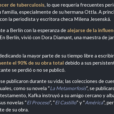
cer de tuberculosis
, lo que requería frecuentes pe
su familia, especialmente de su hermana Ottla. A princ
 con la periodista y escritora checa Milena Jesenská.
te a Berlín con la esperanza de
alejarse de la influen
 En Berlín, vivió con Dora Diamant, una maestra de ja
 dedicando la mayor parte de su tiempo libre a escribi
te el 90% de su obra total
debido a sus persistent
ante se perdió o no se publicó.
se publicaron durante su vida; las colecciones de cue
duales, como su novela “
La Metamorfosis
”, se publica
u testamento, Kafka instruyó a su amigo cercano y a
sus novelas “
El Proceso
”, “
El Castillo
” y “
América
”, pe
te de su obra.