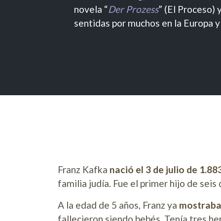
novela “
Der Prozess
” (El Proceso) y
sentidas por muchos en la Europa y
Franz Kafka
nació el 3 de julio de 1.8
familia judía. Fue el primer hijo de sei
A la edad de 5 años, Franz ya
mostraba 
fallecieron siendo bebés. Tenía tres he