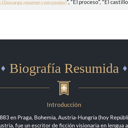
s
”, “El proceso”, “El castill
(Descarga, resumen y personajes)
Biografía Resumida
Introducción
1.883 en Praga, Bohemia, Austria-Hungría (hoy Repúblic
ustria, fue un escritor de ficción visionaria en lengua