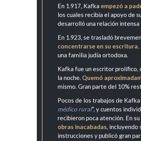
En 1.917, Kafka
empezó a pade
los cuales recibía el apoyo de 
desarrolló una relación intensa
En 1.923, se trasladó brevemen
concentrarse en su escritura
.
una familia judía ortodoxa.
Kafka fue un escritor prolífico,
la noche.
Quemó aproximadamen
mismo. Gran parte del 10% rest
Pocos de los trabajos de Kafka 
médico rural
”, y cuentos indivi
recibieron poca atención. En s
obras inacabadas
, incluyendo 
instrucciones y publicó gran par