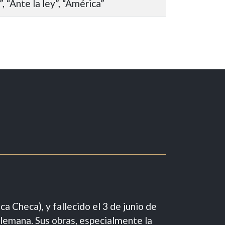
o”, “Ante la ley”, “América”
a Checa), y fallecido el 3 de junio de
 alemana. Sus obras, especialmente la