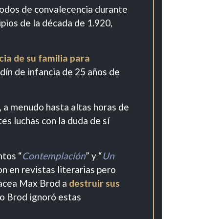
riodos de convalecencia durante
ipios de la década de 1.920,
cia de su familia para
rdín de infancia de 25 años de
r, a menudo hasta altas horas de
es luchas con la duda de sí
ntos “
Contemplación
” y “
Un
ron en revistas literarias pero
lbacea Max Brod a
destruir sus
ro Brod ignoró estas