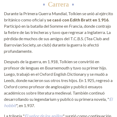
Carrera
Durante la Primera Guerra Mundial, Tolkien se unió al ejército
británico como oficial y
se casó con Edith Bratt en 1.916
.
Participó en la batalla del Somme en Francia, donde contrajo
la fiebre de las trincheras y tuvo que regresar a Inglaterra. La
pérdida de muchos de sus amigos del T.C.B.S. (Tea Club and
Barrovian Society, un club) durante la guerra lo afectó
profundamente.
Después de la guerra, en 1.918, Tolkien se convirtió en
profesor de lenguas en Bournemouth y tuvo su primer hijo.
Luego, trabajó en el Oxford English Dictionary y se mudó a
Leeds, donde nacieron sus otros tres hijos. En 1.925, regresó a
Oxford como profesor de anglosajón y publicó ensayos
académicos sobre literatura medieval. También continuó
desarrollando su legendarium y publicó su primera novela, "
El
hobbit
", en 1.937.
La trilogía "
El señor de los anillos
" surgió como continuación